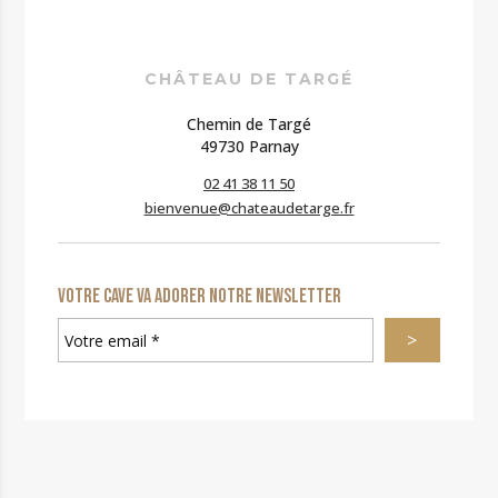
e
Envoyer
z
l
a
CHÂTEAU DE TARGÉ
i
s
Chemin de Targé
s
49730 Parnay
e
02 41 38 11 50
r
c
bienvenue@chateaudetarge.fr
e
c
h
Votre cave va adorer notre newsletter
a
m
p
v
i
d
e
.