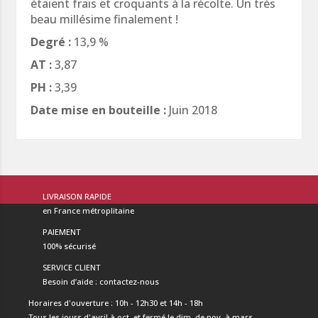
étaient frais et croquants à la récolte. Un très
beau millésime finalement !
Degré :
13,9 %
AT :
3,87
PH :
3,39
Date mise en bouteille :
Juin 2018
LIVRAISON RAPIDE
en France métroplitaine
PAIEMENT
100% sécurisé
SERVICE CLIENT
Besoin d’aide : contactez-nous
Horaires d'ouverture : 10h - 12h30 et 14h - 18h
Tous les jours d'avril à oct. et fermé le dim. de nov. à mars