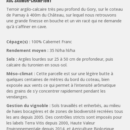
AOC Saumur-Champigny
Terroir argilo-calcaire très peu profond du Gory, sur le coteau
de Parnay à 400m du Château, sur lequel nous retrouvons
une grande finesse en bouche et un vin racé qui ne demande
qu'à s'affiner en cave.
Cépage(s) :
100% Cabernet Franc
Rendement moyen :
35 hl/ha hl/ha
Sols :
Argiles lourdes sur 25 à 50 cm de profondeur, puis
calcaire du turonien en sous-sol.
Méso-climat :
Cette parcelle est sur une légère butte à
quelques centaines de mètres du bord du coteau, bien
exposée aux vents ce qui permet à l'intensité arômatique
des grains de s'y concentrer rapidement pendant les
vendanges.
Gestion du vignoble :
Sols travaillés et enherbés, au milieu
de haies bocagères et de zones de biodiversité recréées tous
les ans depuis 2005. Des contrôles stricts sont imposés pour
les labels Terra Vitis depuis 2000, Haute Valeur
Environnementale depuis 2014, et Agriculture Biologique