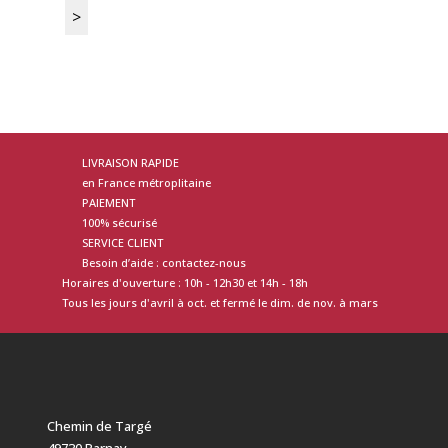
LIVRAISON RAPIDE
en France métroplitaine
PAIEMENT
100% sécurisé
SERVICE CLIENT
Besoin d’aide : contactez-nous
Horaires d'ouverture : 10h - 12h30 et 14h - 18h
Tous les jours d'avril à oct. et fermé le dim. de nov. à mars
Chemin de Targé