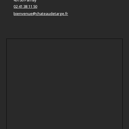
49730 Parnay
02 41 38 11 50
bienvenue@chateaudetarge.fr