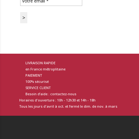
LIVRAISON RAPIDE
en France métroplitaine
PAIEMENT
100% sécurisé
SERVICE CLIENT
Besoin d’aide : contactez-nous
Horaires d'ouverture : 10h - 12h30 et 14h - 18h
Tous les jours d'avril à oct. et fermé le dim. de nov. à mars