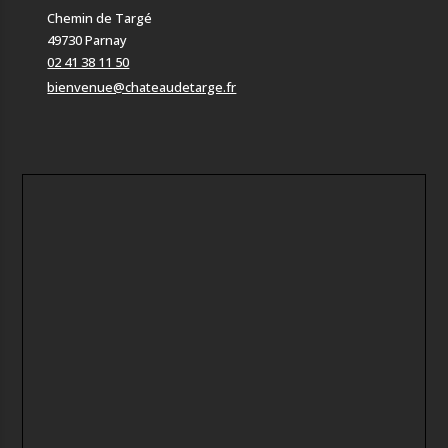
Chemin de Targé
49730 Parnay
02 41 38 11 50
bienvenue@chateaudetarge.fr