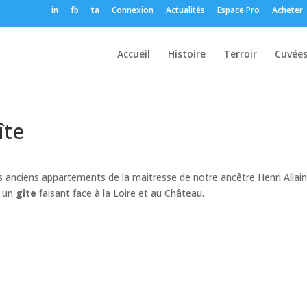
in
fb
ta
Connexion
Actualités
Espace Pro
Acheter
Accueil
Histoire
Terroir
Cuvée
îte
s anciens appartements de la maitresse de notre ancêtre Henri Allain
r un
gîte
faisant face à la Loire et au Château.