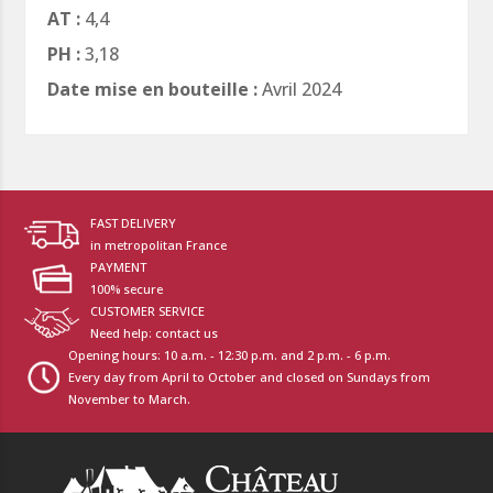
AT :
4,4
PH :
3,18
Date mise en bouteille :
Avril 2024
FAST DELIVERY
in metropolitan France
PAYMENT
100% secure
CUSTOMER SERVICE
Need help: contact us
Opening hours: 10 a.m. - 12:30 p.m. and 2 p.m. - 6 p.m.
Every day from April to October and closed on Sundays from
November to March.