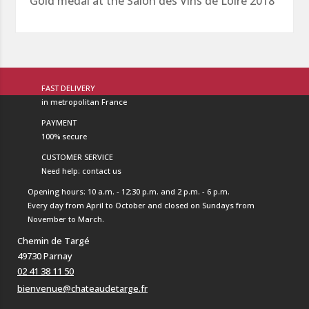
Gold medal at the Salon des Vins de Loire 2018
FAST DELIVERY
in metropolitan France
PAYMENT
100% secure
CUSTOMER SERVICE
Need help: contact us
Opening hours: 10 a.m. - 12:30 p.m. and 2 p.m. - 6 p.m.
Every day from April to October and closed on Sundays from
November to March.
Chemin de Targé
49730 Parnay
02 41 38 11 50
bienvenue@chateaudetarge.fr