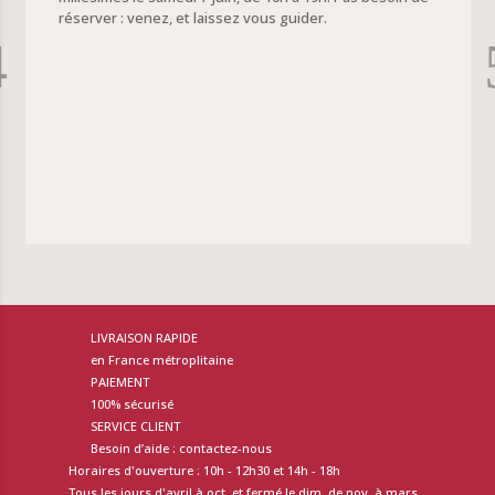
réserver : venez, et laissez vous guider.
LIVRAISON RAPIDE
en France métroplitaine
PAIEMENT
100% sécurisé
SERVICE CLIENT
Besoin d’aide : contactez-nous
Horaires d'ouverture : 10h - 12h30 et 14h - 18h
Tous les jours d'avril à oct. et fermé le dim. de nov. à mars