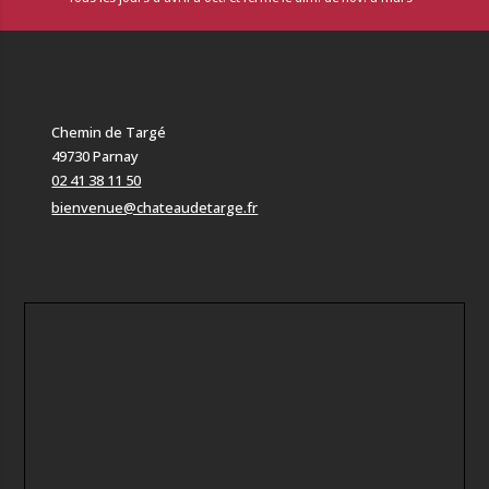
Chemin de Targé
49730 Parnay
02 41 38 11 50
bienvenue@chateaudetarge.fr