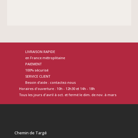
LIVRAISON RAPIDE
en France métroplitaine
PAIEMENT
100% sécurisé
SERVICE CLIENT
Besoin d’aide : contactez-nous
Horaires d'ouverture : 10h - 12h30 et 14h - 18h
Tous les jours d'avril à oct. et fermé le dim. de nov. à mars
Chemin de Targé