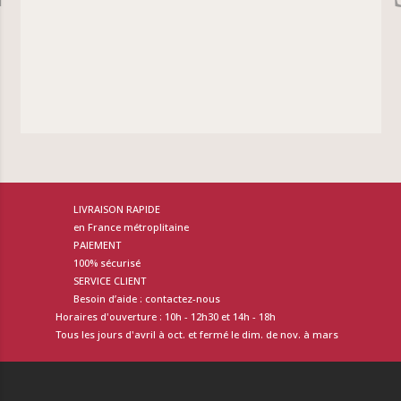
LIVRAISON RAPIDE
en France métroplitaine
PAIEMENT
100% sécurisé
SERVICE CLIENT
Besoin d’aide : contactez-nous
Horaires d'ouverture : 10h - 12h30 et 14h - 18h
Tous les jours d'avril à oct. et fermé le dim. de nov. à mars