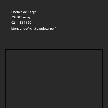
Chemin de Targé
49730 Parnay
02 41 38 11 50
bienvenue@chateaudetarge.fr